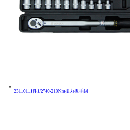
231101
11件1/2”40-210Nm扭力扳手組