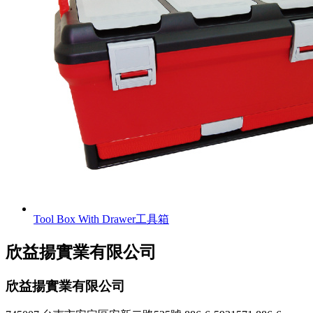
Tool Box With Drawer
工具箱
欣益揚實業有限公司
欣益揚實業有限公司