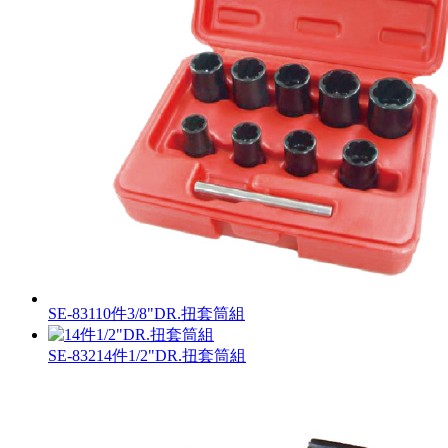
SE-831
10件3/8"DR.扭套筒組
SE-832
14件1/2"DR.扭套筒組